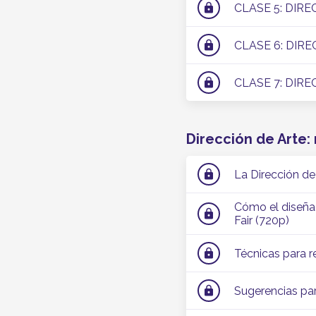
CLASE 5: DIREC
lock
CLASE 6: DIR
lock
CLASE 7: DIR
lock
Dirección de Arte:
La Dirección de
lock
Cómo el diseñad
lock
Fair (720p)
Técnicas para r
lock
Sugerencias pa
lock