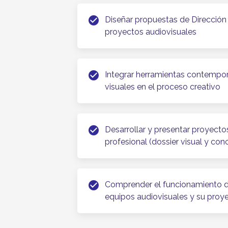
check_circle
Diseñar propuestas de Dirección
proyectos audiovisuales
check_circle
Integrar herramientas contempo
visuales en el proceso creativo
check_circle
Desarrollar y presentar proyect
profesional (dossier visual y con
check_circle
Comprender el funcionamiento de
equipos audiovisuales y su proy