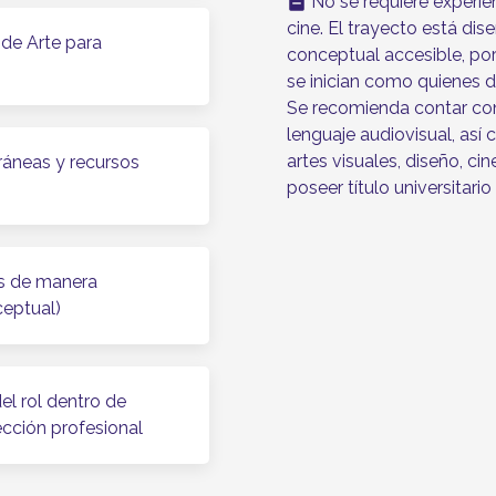
No se requiere experien
indeterminate_check_box
cine. El trayecto está d
 de Arte para
conceptual accesible, por
se inician como quienes 
Se recomienda contar con i
lenguaje audiovisual, así
artes visuales, diseño, cin
ráneas y recursos
poseer título universitario 
os de manera
ceptual)
l rol dentro de
ección profesional