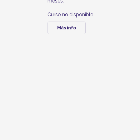
meses.
Curso no disponible
Más info
Trayecto formativo en dirección de 