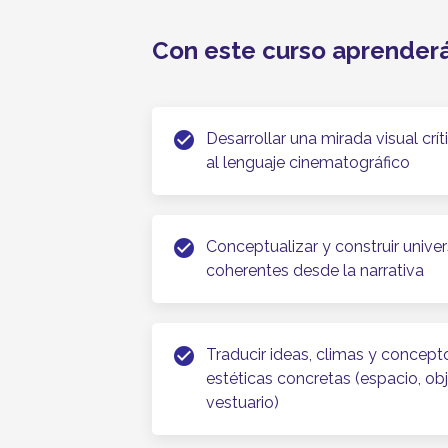
Con este curso aprender
check_circle
Desarrollar una mirada visual crít
al lenguaje cinematográfico
check_circle
Conceptualizar y construir unive
coherentes desde la narrativa
check_circle
Traducir ideas, climas y concept
estéticas concretas (espacio, ob
vestuario)