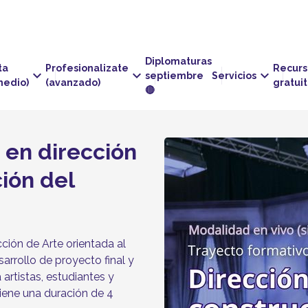
Diplomaturas
ta
Profesionalizate
Recurs
keyboard_arrow_down
keyboard_arrow_down
keyboard_arrow_down
septiembre
Servicios
medio)
(avanzado)
gratui
🔴
 en dirección
ión del
ción de Arte orientada al
arrollo de proyecto final y
 artistas, estudiantes y
 tiene una duración de 4