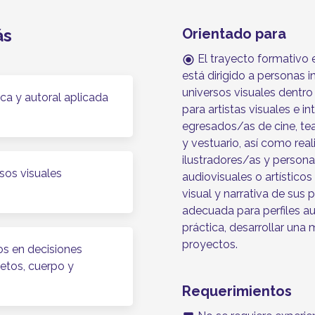
ás
Orientado para
El trayecto formativo e
radio_button_checked
está dirigido a personas 
universos visuales dentro
ica y autoral aplicada
para artistas visuales e in
egresados/as de cine, teat
y vestuario, así como rea
ilustradores/as y person
rsos visuales
audiovisuales o artístico
visual y narrativa de sus
adecuada para perfiles a
práctica, desarrollar una 
proyectos.
os en decisiones
jetos, cuerpo y
Requerimientos