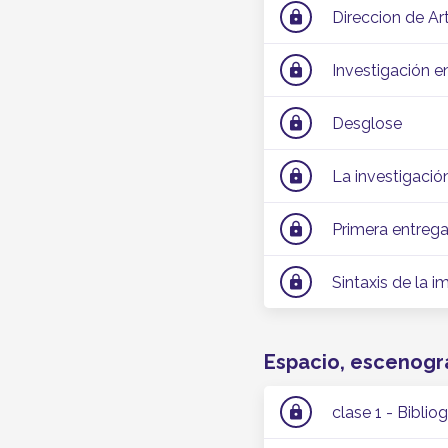
Direccion de Ar
lock
Investigación 
lock
Desglose
lock
La investigació
lock
Primera entrega
lock
Sintaxis de la 
lock
Espacio, escenogra
clase 1 - Bibliog
lock