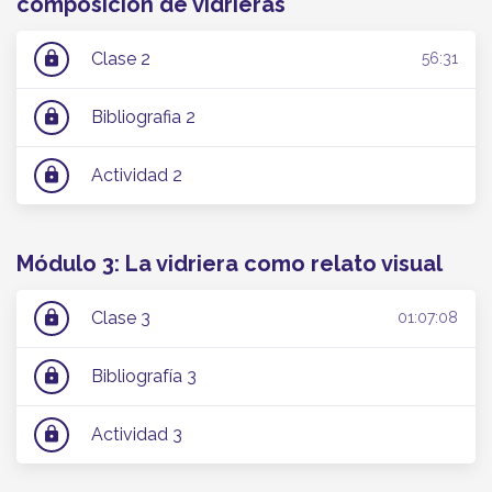
composición de vidrieras
Clase 2
lock
56:31
Bibliografia 2
lock
Actividad 2
lock
Módulo 3: La vidriera como relato visual
Clase 3
lock
01:07:08
Bibliografía 3
lock
Actividad 3
lock