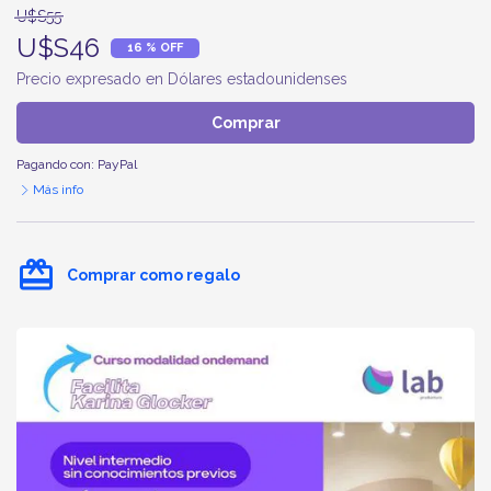
U$S55
U$S46
16 % OFF
Precio expresado en Dólares estadounidenses
Comprar
Pagando con:
PayPal
Más info
card_giftcard
Comprar como regalo