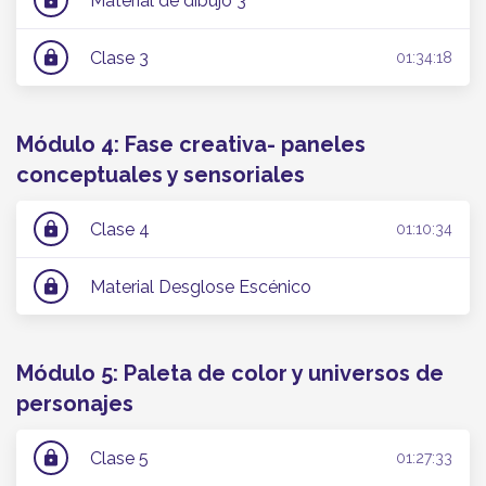
Material de dibujo 3
Clase 3
lock
01:34:18
Módulo 4: Fase creativa- paneles
conceptuales y sensoriales
Clase 4
lock
01:10:34
Material Desglose Escénico
lock
Módulo 5: Paleta de color y universos de
personajes
Clase 5
lock
01:27:33