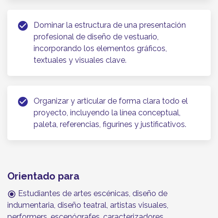
check_circle
Dominar la estructura de una presentación
profesional de diseño de vestuario,
incorporando los elementos gráficos,
textuales y visuales clave.
check_circle
Organizar y articular de forma clara todo el
proyecto, incluyendo la línea conceptual,
paleta, referencias, figurines y justificativos.
Orientado para
Estudiantes de artes escénicas, diseño de
radio_button_checked
indumentaria, diseño teatral, artistas visuales,
performers, escenógrafes, caracterizadores,