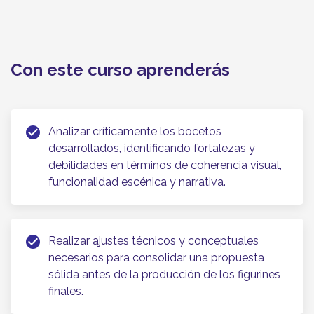
Curso La piel del personaje: diseño de vestuario y
figurines
Con este curso aprenderás
check_circle
Analizar críticamente los bocetos
desarrollados, identificando fortalezas y
debilidades en términos de coherencia visual,
funcionalidad escénica y narrativa.
check_circle
Realizar ajustes técnicos y conceptuales
necesarios para consolidar una propuesta
sólida antes de la producción de los figurines
finales.