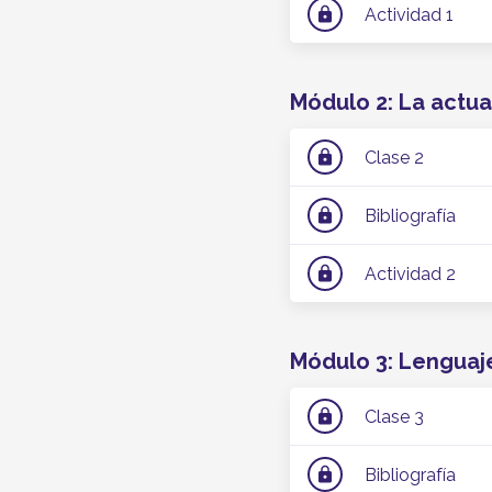
Actividad 1
lock
Módulo 2: La actu
Clase 2
lock
Bibliografía
lock
Actividad 2
lock
Módulo 3: Lenguaj
Clase 3
lock
Bibliografía
lock