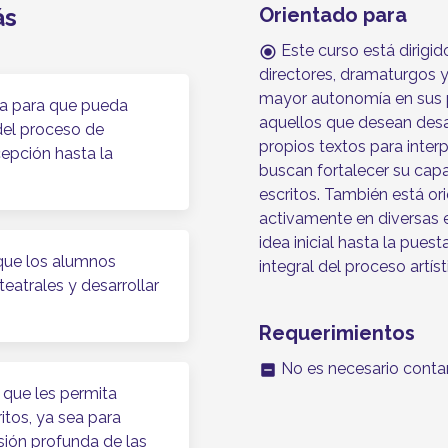
ás
Orientado para
Este curso está dirigido
radio_button_checked
directores, dramaturgos y
mayor autonomía en sus p
ta para que pueda
aquellos que desean desarr
del proceso de
propios textos para interp
epción hasta la
buscan fortalecer su capa
escritos. También está or
activamente en diversas e
idea inicial hasta la pue
que los alumnos
integral del proceso artíst
eatrales y desarrollar
Requerimientos
No es necesario conta
indeterminate_check_box
 que les permita
ritos, ya sea para
nsión profunda de las