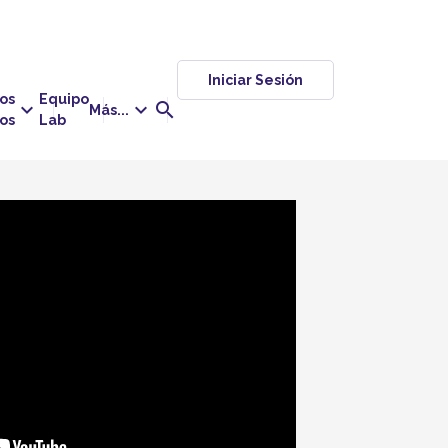
Iniciar Sesión
os
Equipo
keyboard_arrow_down
keyboard_arrow_down
search
Más...
tos
Lab