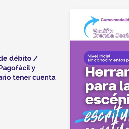
 de débito /
Pagofácil y
ario tener cuenta
a