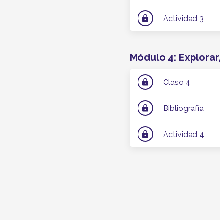
Actividad 3
lock
Módulo 4: Explorar
Clase 4
lock
Bibliografía
lock
Actividad 4
lock