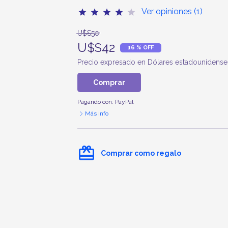
Ver opiniones (1)
star
star
star
star
star
U$S50
U$S42
16 % OFF
Precio expresado en Dólares estadounidense
Comprar
Pagando con:
PayPal
Más info
card_giftcard
Comprar como regalo
Curso Herramientas para la creación