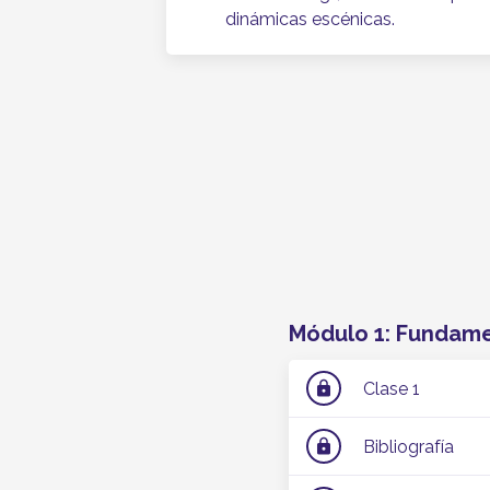
dinámicas escénicas.
Módulo 1: Fundame
Clase 1
lock
Bibliografía
lock