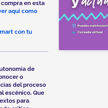
a compra en esta
ver aquí como
mart con tu
-----------------------------
 autonomía de
onocer o
ncias del proceso
al escénico. Que
textos para