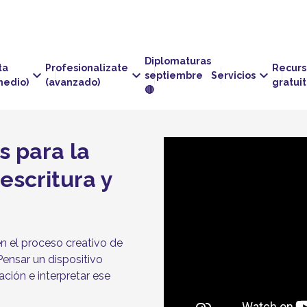
Diplomaturas
ta
Profesionalizate
Recurs
keyboard_arrow_down
keyboard_arrow_down
keyboard_arrow_down
septiembre
Servicios
medio)
(avanzado)
gratui
🔴
 para la
escritura y
en el proceso creativo de
Pensar un dispositivo
ación e interpretar ese